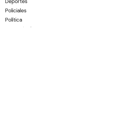
Deportes
Policiales
Política
Espectáculos
Edictos
Farmacias de turno
Tiempo
Otros canales
Facebook
X
Instagram
Contacto