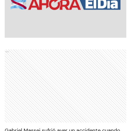
Ads
Gabriel Massei sufrió ayer un accidente cuando