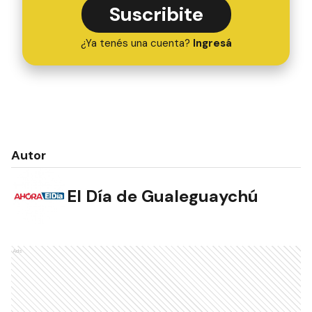
Suscribite
¿Ya tenés una cuenta?
Ingresá
Autor
El Día de Gualeguaychú
Ads