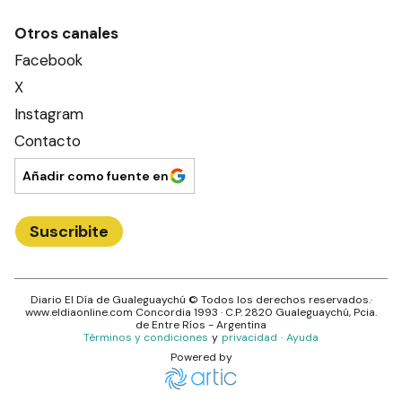
Otros canales
Facebook
X
Instagram
Contacto
Añadir como fuente en
Suscribite
Diario El Día de Gualeguaychú
© Todos los derechos reservados.·
www.
eldiaonline.com
Concordia 1993
· C.P.
2820
Gualeguaychú
, Pcia.
de
Entre Ríos
- Argentina
Términos y condiciones
y
privacidad
·
Ayuda
Powered by