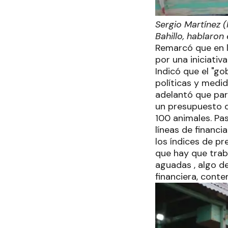
Sergio Martínez (
Bahillo, hablaron
Remarcó que en la
por una iniciati
Indicó que el "g
políticas y medid
adelantó que par
un presupuesto 
100 animales. P
líneas de financ
los índices de p
que hay que trab
aguadas , algo d
financiera, conte