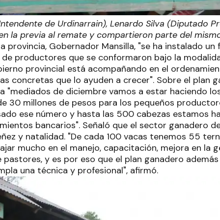
Intendente de Urdinarrain), Lenardo Silva (Diputado Pro
 en la previa al remate y compartieron parte del mism
 provincia, Gobernador Mansilla, "se ha instalado un f
va de productores que se conformaron bajo la modalid
obierno provincial está acompañando en el ordenamien
as concretas que lo ayuden a crecer". Sobre el plan g
a "mediados de diciembre vamos a estar haciendo lo
de 30 millones de pesos para los pequeños productor
asado ese número y hasta las 500 cabezas estamos h
iamientos bancarios". Señaló que el sector ganadero d
reñez y natalidad. "De cada 100 vacas tenemos 55 ter
ajar mucho en el manejo, capacitación, mejora en la g
e pastores, y es por eso que el plan ganadero además
mpla una técnica y profesional", afirmó.