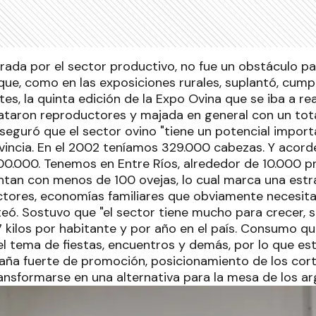
erada por el sector productivo, no fue un obstáculo pa
que, como en las exposiciones rurales, suplantó, cump
es, la quinta edición de la Expo Ovina que se iba a real
ataron reproductores y majada en general con un tota
aseguró que el sector ovino "tiene un potencial import
ovincia. En el 2002 teníamos 329.000 cabezas. Y acord
0.000. Tenemos en Entre Ríos, alrededor de 10.000 pr
tan con menos de 100 ovejas, lo cual marca una estra
tores, economías familiares que obviamente necesi
nteó. Sostuvo que "el sector tiene mucho para crecer,
7 kilos por habitante y por año en el país. Consumo q
l tema de fiestas, encuentros y demás, por lo que est
aña fuerte de promoción, posicionamiento de los corte
ansformarse en una alternativa para la mesa de los ar