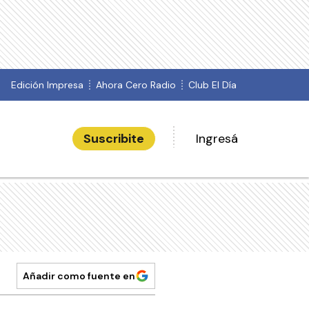
Edición Impresa
Ahora Cero Radio
Club El Día
Suscribite
Ingresá
Añadir como fuente en