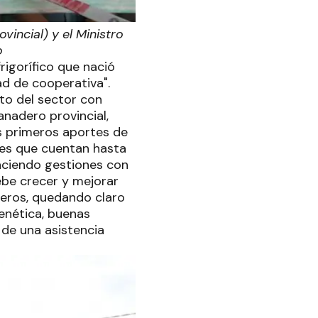
vincial) y el Ministro
o
rigorífico que nació
ad de cooperativa".
to del sector con
anadero provincial,
s primeros aportes de
es que cuentan hasta
aciendo gestiones con
ebe crecer y mejorar
neros, quedando claro
enética, buenas
 de una asistencia