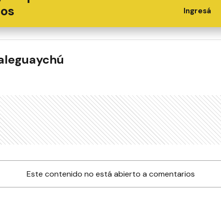
ios
Ingresá
ualeguaychú
Este contenido no está abierto a comentarios