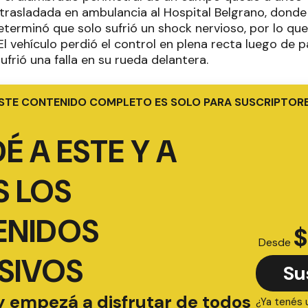
 trasladada en ambulancia al Hospital Belgrano, donde
terminó que solo sufrió un shock nervioso, por lo 
El vehículo perdió el control en plena recta luego de 
frió una falla en su rueda delantera.
STE CONTENIDO COMPLETO ES SOLO PARA SUSCRIPTOR
É A ESTE Y A
 LOS
ENIDOS
$
Desde
SIVOS
Su
y empezá a disfrutar de todos
¿Ya tenés 