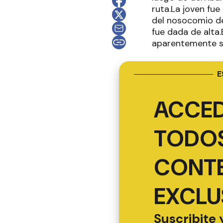
ruta.La joven fue
del nosocomio de
fue dada de alta.
aparentemente su
E
ACCED
TODOS
CONT
EXCLU
Suscribite 