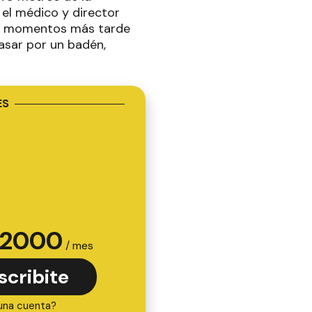
 el médico y director
que momentos más tarde
pasar por un badén,
ES
2000
/ mes
scribite
una cuenta?