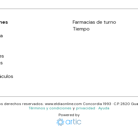
nes
Farmacias de turno
Tiempo
ia
es
es
áculos
s derechos reservados.· www.
eldiaonline.com
Concordia 1993
· C.P.
2820
Gua
Términos y condiciones
y
privacidad
·
Ayuda
Powered by