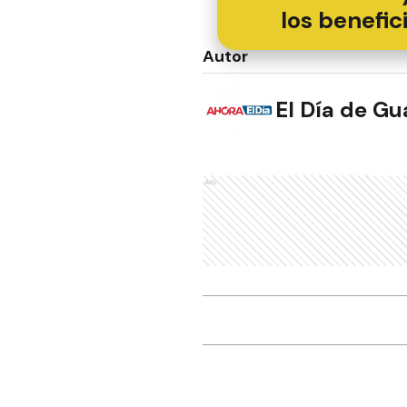
los benefic
Autor
El Día de G
Ads