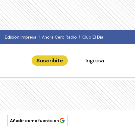
Edición Impresa
Ahora Cero Radio
Club El Día
Suscribite
Ingresá
Añadir como fuente en