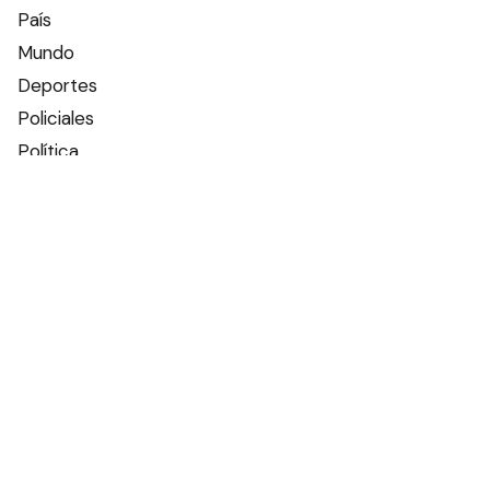
País
Mundo
Deportes
Policiales
Política
Espectáculos
Edictos
Farmacias de turno
Tiempo
Otros canales
Facebook
X