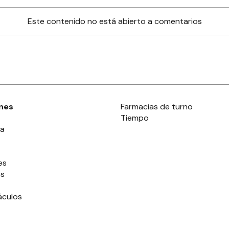
Este contenido no está abierto a comentarios
nes
Farmacias de turno
Tiempo
ia
es
es
áculos