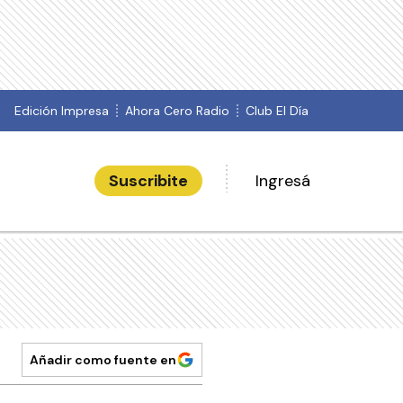
Edición Impresa
Ahora Cero Radio
Club El Día
Suscribite
Ingresá
Añadir como fuente en