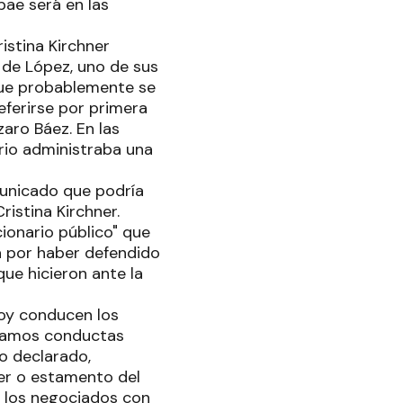
bae será en las
istina Kirchner
de López, uno de sus
que probablemente se
eferirse por primera
aro Báez. En las
rio administraba una
municado que podría
istina Kirchner.
ionario público" que
a por haber defendido
ue hicieron ante la
hoy conducen los
udiamos conductas
no declarado,
der o estamento del
re los negociados con