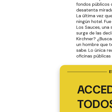
fondos públicos 
desatenta mirada
La última vez qu
ningún hotel. Fu
Los Sauces, una 
surge de las dec
Kirchner? ¿Busca
un hombre que ter
sabe. Lo única re
oficinas pública
E
ACCED
TODOS