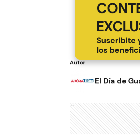
CONT
EXCLU
Suscribite 
los benefic
Autor
El Día de G
Ads