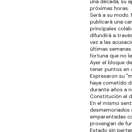
una década, su ap
próximas horas.
Será a su modo. N
publicará una ca
principales cola
difundirá a travé
vez a las acusaci
últimas semanas 
fortuna que no le
Ayer el bloque d
tener puntos en 
Expresaron su "m
haya cometido de
durante años a n
Constitución el 
En el mismo sent
desmemoriados ex
emparentadas con 
provengan de fun
Estado sin perten