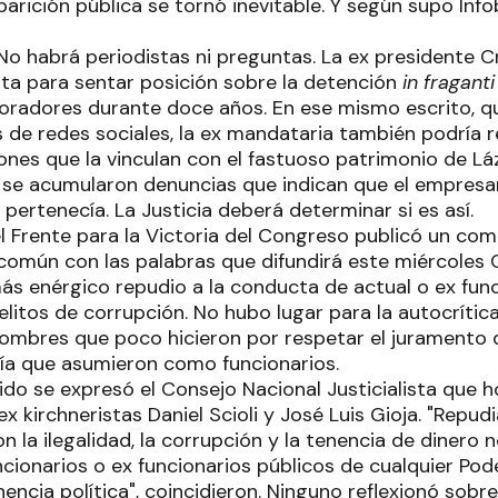
arición pública se tornó inevitable. Y según supo Info
o habrá periodistas ni preguntas. La ex presidente Cr
rta para sentar posición sobre la detención
in fraganti
boradores durante doce años. En ese mismo escrito, 
s de redes sociales, la ex mandataria también podría r
ones que la vinculan con el fastuoso patrimonio de Láz
se acumularon denuncias que indican que el empresa
 pertenecía. La Justicia deberá determinar si es así.
el Frente para la Victoria del Congreso publicó un co
común con las palabras que difundirá este miércoles Cr
ás enérgico repudio a la conducta de actual o ex func
litos de corrupción. No hubo lugar para la autocrític
ombres que poco hicieron por respetar el juramento q
día que asumieron como funcionarios.
ido se expresó el Consejo Nacional Justicialista que 
 kirchneristas Daniel Scioli y José Luis Gioja. "Rep
la ilegalidad, la corrupción y la tenencia de dinero 
cionarios o ex funcionarios públicos de cualquier Po
encia política", coincidieron. Ninguno reflexionó sob