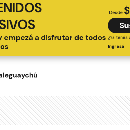
ENIDOS
$
Desde
SIVOS
Su
y empezá a disfrutar de todos
¿Ya tenés 
ios
Ingresá
ualeguaychú