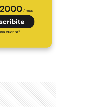
2000
/ mes
scribite
una cuenta?