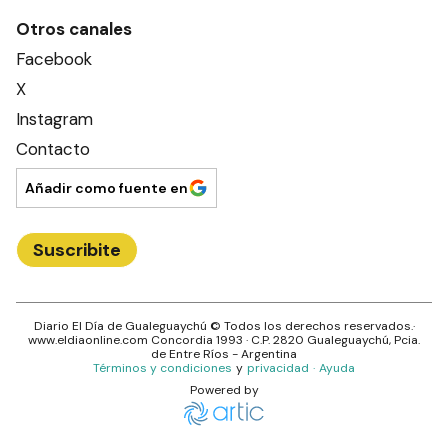
Otros canales
Facebook
X
Instagram
Contacto
Añadir como fuente en
Suscribite
Diario El Día de Gualeguaychú
© Todos los derechos reservados.·
www.
eldiaonline.com
Concordia 1993
· C.P.
2820
Gualeguaychú
, Pcia.
de
Entre Ríos
- Argentina
Términos y condiciones
y
privacidad
·
Ayuda
Powered by