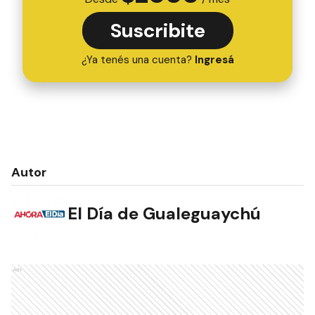
Suscribite
¿Ya tenés una cuenta?
Ingresá
Autor
El Día de Gualeguaychú
Ads