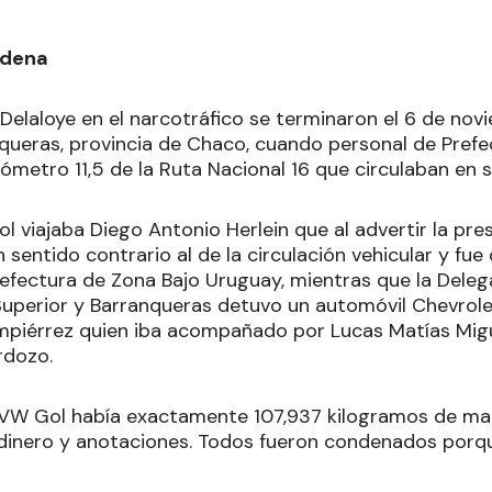
ndena
Delaloye en el narcotráfico se terminaron el 6 de nov
queras, provincia de Chaco, cuando personal de Pref
ilómetro 11,5 de la Ruta Nacional 16 que circulaban en 
 viajaba Diego Antonio Herlein que al advertir la pres
n sentido contrario al de la circulación vehicular y fue
refectura de Zona Bajo Uruguay, mientras que la Deleg
uperior y Barranqueras detuvo un automóvil Chevrol
mpiérrez quien iba acompañado por Lucas Matías Migu
rdozo.
el VW Gol había exactamente 107,937 kilogramos de ma
 dinero y anotaciones. Todos fueron condenados porq