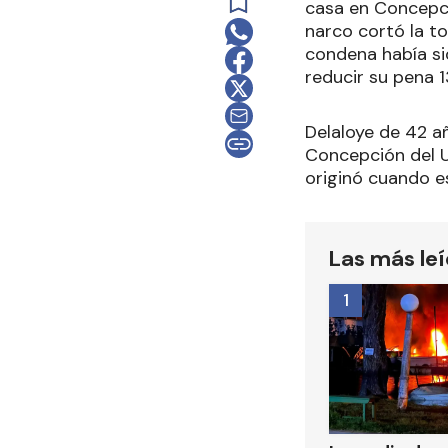
casa en Concepci
narco cortó la t
condena había si
reducir su pena 
Delaloye de 42 a
Concepción del 
originó cuando e
Las más le
1