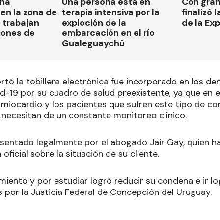
una
Una persona está en
Con gran
en la zona de
terapia intensiva por la
finalizó 
 trabajan
exploción de la
de la Ex
iones de
embarcación en el río
Gualeguaychú
rtó la tobillera electrónica fue incorporado en los 
d-19 por su cuadro de salud preexistente, ya que en e
 miocardio y los pacientes que sufren este tipo de c
 necesitan de un constante monitoreo clínico.
esentado legalmente por el abogado Jair Gay, quien ha
oficial sobre la situación de su cliente.
iento y por estudiar logró reducir su condena e ir l
 por la Justicia Federal de Concepción del Uruguay.