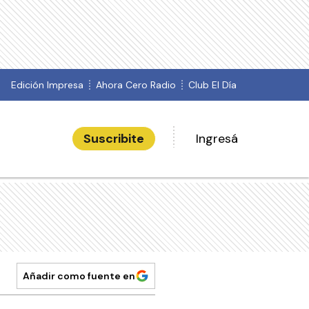
Edición Impresa
Ahora Cero Radio
Club El Día
Suscribite
Ingresá
Añadir como fuente en