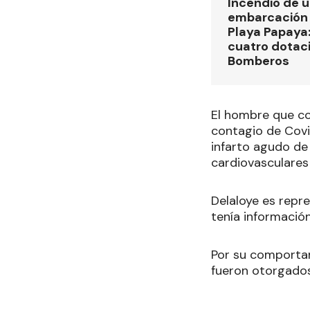
Incendio de 
embarcación 
Playa Papaya:
cuatro dotac
Bomberos
El hombre que co
contagio de Covi
infarto agudo de
cardiovasculares
Delaloye es repr
tenía información 
Por su comportam
fueron otorgados