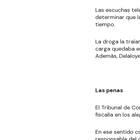
Las escuchas tel
determinar que l
tiempo.
La droga la traí
carga quedaba e
Además, Delaloye
Las penas
El Tribunal de C
fiscalía en los al
En ese sentido 
responsable del 