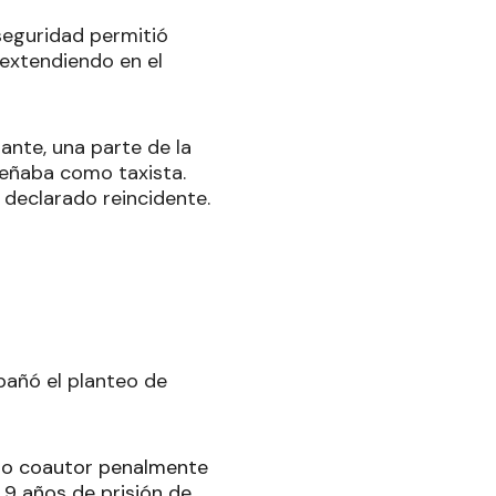
 seguridad permitió
extendiendo en el
ante, una parte de la
eñaba como taxista.
 declarado reincidente.
pañó el planteo de
mo coautor penalmente
 9 años de prisión de