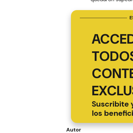
E
ACCED
TODOS
CONT
EXCLU
Suscribite 
los benefic
Autor