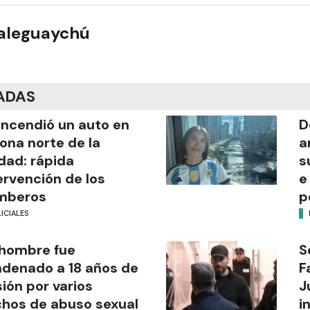
ualeguaychú
ADAS
incendió un auto en
D
zona norte de la
a
dad: rápida
s
ervención de los
e
mberos
p
ICIALES
hombre fue
S
denado a 18 años de
F
sión por varios
J
hos de abuso sexual
i