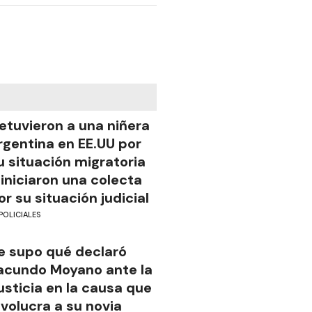
etuvieron a una niñera
rgentina en EE.UU por
u situación migratoria
 iniciaron una colecta
or su situación judicial
POLICIALES
e supo qué declaró
acundo Moyano ante la
usticia en la causa que
nvolucra a su novia