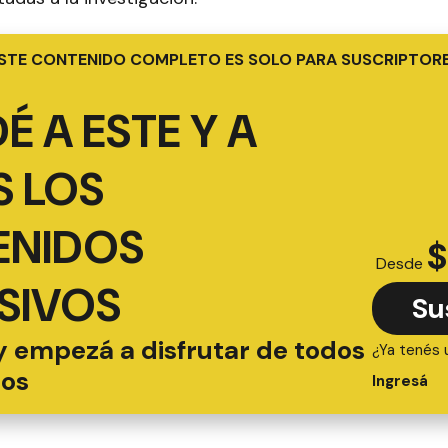
STE CONTENIDO COMPLETO ES SOLO PARA SUSCRIPTOR
É A ESTE Y A
 LOS
ENIDOS
$
Desde
SIVOS
Su
y empezá a disfrutar de todos
¿Ya tenés 
ios
Ingresá