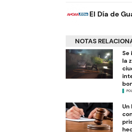
El Día de G
NOTAS RELACION
Se 
la 
ciu
int
bo
POL
Un 
con
pri
hec