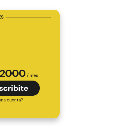
ES
2000
/ mes
scribite
una cuenta?