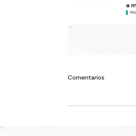
a 
POL
Ads
Comentarios
Ads