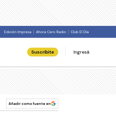
Edición Impresa
Ahora Cero Radio
Club El Día
Suscribite
Ingresá
Añadir como fuente en