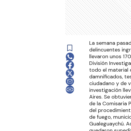
La semana pasada 
delincuentes ing
llevaron unos 170 
División Investi
todo el material 
damnificados, tes
ciudadano y de vi
investigación lle
Aires. Se obtuvi
de la Comisaria 
del procedimient
de fuego, municio
Gualeguaychú. Ad
quedaron supedit