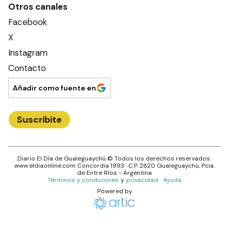
Otros canales
Facebook
X
Instagram
Contacto
Añadir como fuente en
Suscribite
Diario El Día de Gualeguaychú
© Todos los derechos reservados.·
www.
eldiaonline.com
Concordia 1993
· C.P.
2820
Gualeguaychú
, Pcia.
de
Entre Ríos
- Argentina
Términos y condiciones
y
privacidad
·
Ayuda
Powered by