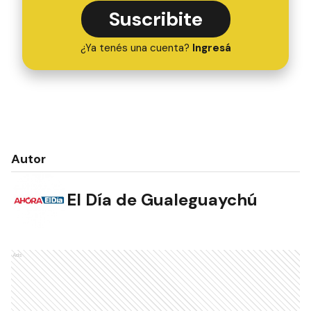
Suscribite
¿Ya tenés una cuenta?
Ingresá
Autor
El Día de Gualeguaychú
Ads