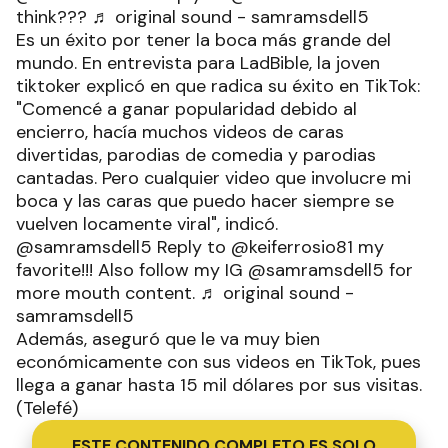
think??? ♬ original sound - samramsdell5
Es un éxito por tener la boca más grande del
mundo. En entrevista para LadBible, la joven
tiktoker explicó en que radica su éxito en TikTok:
"Comencé a ganar popularidad debido al
encierro, hacía muchos videos de caras
divertidas, parodias de comedia y parodias
cantadas. Pero cualquier video que involucre mi
boca y las caras que puedo hacer siempre se
vuelven locamente viral", indicó.
@samramsdell5 Reply to @keiferrosio81 my
favorite!!! Also follow my IG @samramsdell5 for
more mouth content. ♬ original sound -
samramsdell5
Además, aseguró que le va muy bien
económicamente con sus videos en TikTok, pues
llega a ganar hasta 15 mil dólares por sus visitas.
(Telefé)
ESTE CONTENIDO COMPLETO ES SOLO