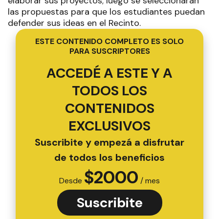
elaborar sus proyectos; luego se seleccionarán
las propuestas para que los estudiantes puedan
defender sus ideas en el Recinto.
ESTE CONTENIDO COMPLETO ES SOLO
PARA SUSCRIPTORES
ACCEDÉ A ESTE Y A
TODOS LOS
CONTENIDOS
EXCLUSIVOS
Suscribite y empezá a disfrutar
de todos los beneficios
$
2000
Desde
/ mes
Suscribite