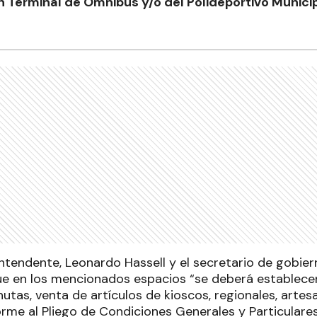
ón Terminal de Ómnibus y/o del Polideportivo Municip
intendente, Leonardo Hassell y el secretario de gobiern
ue en los mencionados espacios “se deberá establecer
nutas, venta de artículos de kioscos, regionales, artesa
forme al Pliego de Condiciones Generales y Particulare