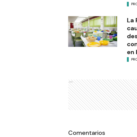
PR
La 
cau
des
con
en 
PR
Ads
Comentarios