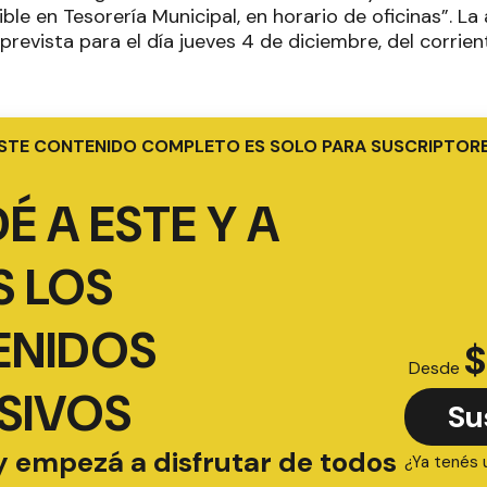
ible en Tesorería Municipal, en horario de oficinas”. La
revista para el día jueves 4 de diciembre, del corriente
STE CONTENIDO COMPLETO ES SOLO PARA SUSCRIPTOR
É A ESTE Y A
 LOS
ENIDOS
$
Desde
SIVOS
Su
y empezá a disfrutar de todos
¿Ya tenés 