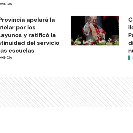
OVINCIA
Provincia apelará la
C
telar por los
l
ayunos y ratificó la
P
tinuidad del servicio
d
las escuelas
n
OVINCIA