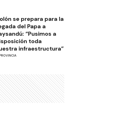
olón se prepara para la
legada del Papa a
aysandú: “Pusimos a
isposición toda
uestra infraestructura”
PROVINCIA