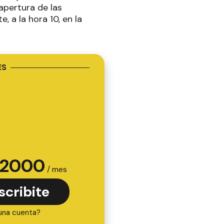
 apertura de las
, a la hora 10, en la
ES
2000
/ mes
scribite
una cuenta?