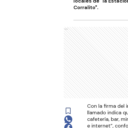
locales de "la Estaci
Corralito".
Ads
Con la firma del 
llamado indica q
cafetería, bar, mi
e internet”, con