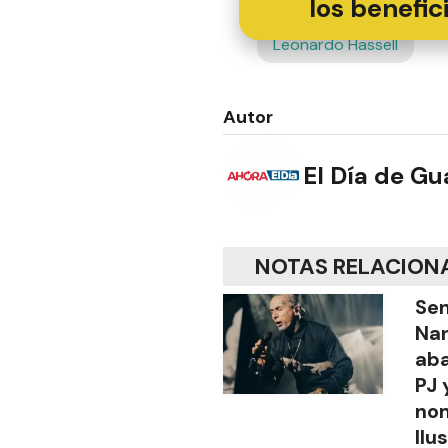
los benefic
Leonardo Hassell
Autor
El Día de G
NOTAS RELACION
Sen
Na
aba
PJ 
no
Ilu