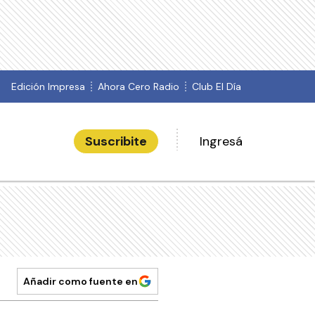
Edición Impresa
Ahora Cero Radio
Club El Día
Suscribite
Ingresá
Añadir como fuente en