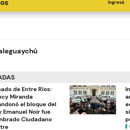
ios
Ingresá
ualeguaychú
ADAS
ado de Entre Ríos:
I
ncy Miranda
a
ndonó el bloque del
e
y Emanuel Noir fue
s
mbrado Ciudadano
p
stre