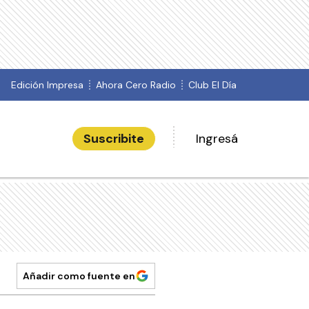
Edición Impresa
Ahora Cero Radio
Club El Día
Suscribite
Ingresá
Añadir como fuente en