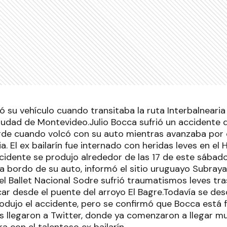
lcó su vehículo cuando transitaba la ruta Interbalneari
ciudad de Montevideo.Julio Bocca sufrió un accidente 
rde cuando volcó con su auto mientras avanzaba por el
ia. El ex bailarín fue internado con heridas leves en el 
cidente se produjo alrededor de las 17 de este sábad
 bordo de su auto, informó el sitio uruguayo Subrayad
el Ballet Nacional Sodre sufrió traumatismos leves tr
lcar desde el puente del arroyo El Bagre.Todavía se d
odujo el accidente, pero se confirmó que Bocca está f
 llegaron a Twitter, donde ya comenzaron a llegar mu
 con el talentoso ex bailarín.