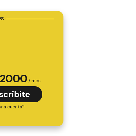
ES
2000
/ mes
scribite
una cuenta?