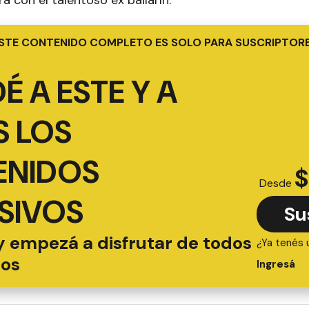
STE CONTENIDO COMPLETO ES SOLO PARA SUSCRIPTOR
É A ESTE Y A
 LOS
ENIDOS
$
Desde
SIVOS
Su
y empezá a disfrutar de todos
¿Ya tenés 
ios
Ingresá