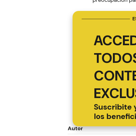
E
ACCED
TODOS
CONT
EXCLU
Suscribite 
los benefic
Autor