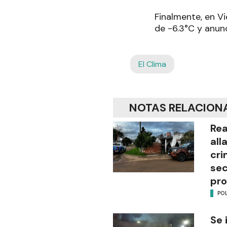
Finalmente, en V
de -6.3°C y anun
El Clima
NOTAS RELACION
Rea
all
cri
sec
pro
POL
Se 