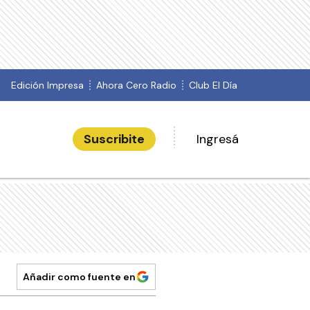
Edición Impresa
Ahora Cero Radio
Club El Día
Suscribite
Ingresá
Añadir como fuente en