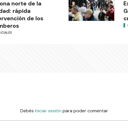
zona norte de la
E
dad: rápida
G
ervención de los
c
mberos
ICIALES
Debés
iniciar sesión
para poder comentar