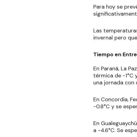
Para hoy se prev
significativament
Las temperaturas
invernal pero que
Tiempo en Entre
En Paraná, La Paz
térmica de -1°C y
una jornada con 
En Concordia, Fed
-0.8°C y se espe
En Gualeguaychú, 
a -4.6°C. Se esp