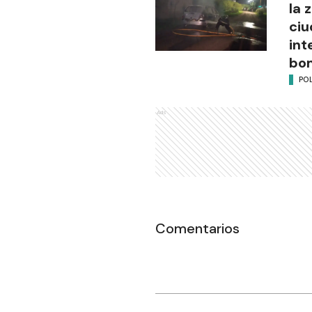
la 
ciu
int
bo
POL
Ads
Comentarios