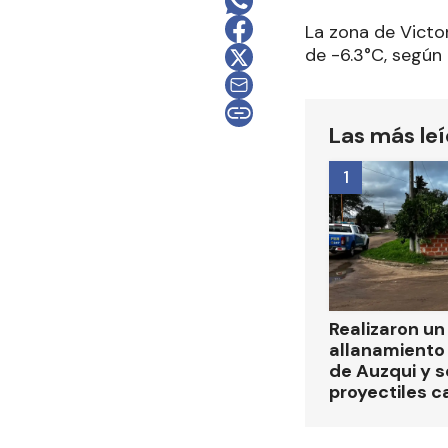
La zona de Victo
de -6.3°C, según
Las más le
1
Realizaron u
allanamiento 
de Auzqui y 
proyectiles ca