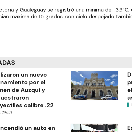
ictoria y Gualeguay se registró una mínima de -3.9°C,
cian máxima de 15 grados, con cielo despejado tambié
ADAS
lizaron un nuevo
D
anamiento por el
p
men de Auzqui y
e
uestraron
a
yectiles calibre .22
ICIALES
incendió un auto en
E