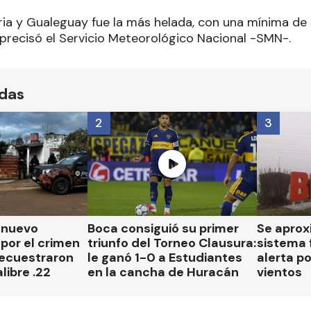
ria y Gualeguay fue la más helada, con una mínima de
 precisó el Servicio Meteorológico Nacional -SMN-.
ídas
2
3
n nuevo
Boca consiguió su primer
Se aprox
por el crimen
triunfo del Torneo Clausura:
sistema 
secuestraron
le ganó 1-0 a Estudiantes
alerta p
libre .22
en la cancha de Huracán
vientos