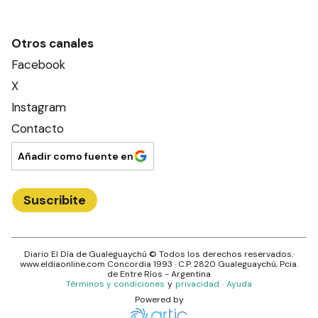
Otros canales
Facebook
X
Instagram
Contacto
Añadir como fuente en
Suscribite
Diario El Día de Gualeguaychú
© Todos los derechos reservados.·
www.
eldiaonline.com
Concordia 1993
· C.P.
2820
Gualeguaychú
, Pcia.
de
Entre Ríos
- Argentina
Términos y condiciones
y
privacidad
·
Ayuda
Powered by