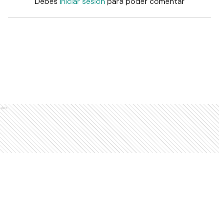
Debés
iniciar sesión
para poder comentar
Ads