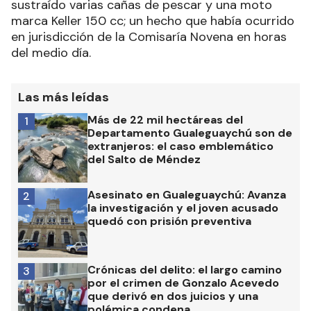
sustraído varias cañas de pescar y una moto
marca Keller 150 cc; un hecho que había ocurrido
en jurisdicción de la Comisaría Novena en horas
del medio día.
Las más leídas
Más de 22 mil hectáreas del
1
Departamento Gualeguaychú son de
extranjeros: el caso emblemático
del Salto de Méndez
Asesinato en Gualeguaychú: Avanza
2
la investigación y el joven acusado
quedó con prisión preventiva
Crónicas del delito: el largo camino
3
por el crimen de Gonzalo Acevedo
que derivó en dos juicios y una
polémica condena