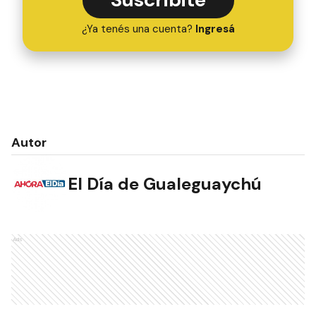
¿Ya tenés una cuenta?
Ingresá
Autor
El Día de Gualeguaychú
Ads