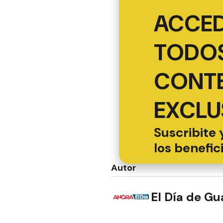
ACCED
TODOS
CONT
EXCLU
Suscribite 
los benefic
Autor
El Día de G