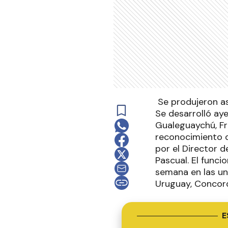
Se produjeron a
Se desarrolló ay
Gualeguaychú, Fra
reconocimiento d
por el Director d
Pascual. El funci
semana en las un
Uruguay, Concord
E