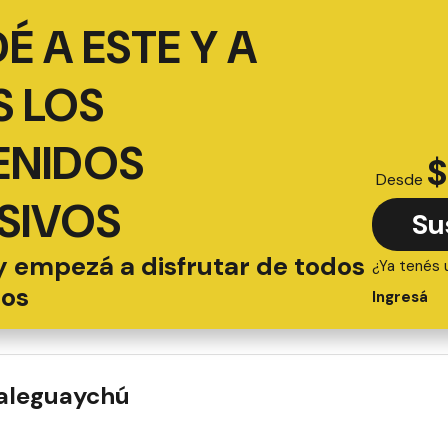
É A ESTE Y A
 LOS
ENIDOS
$
Desde
SIVOS
Su
y empezá a disfrutar de todos
¿Ya tenés 
ios
Ingresá
ualeguaychú