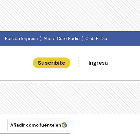
Edición Impresa
Ahora Cero Radio
Club El Día
Suscribite
Ingresá
Añadir como fuente en