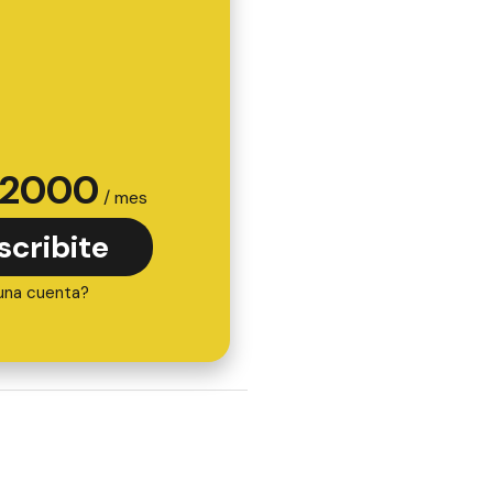
2000
/ mes
scribite
una cuenta?