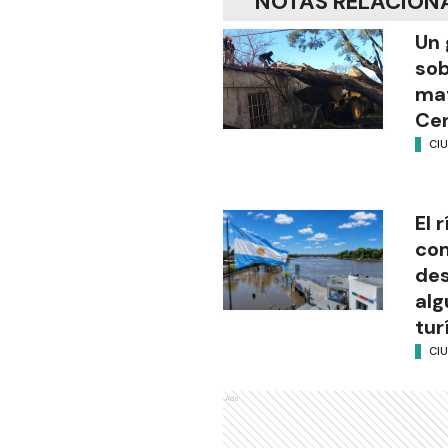
NOTAS RELACION
Un 
sob
mat
Cen
CI
El 
com
des
alg
tur
CI
Ads