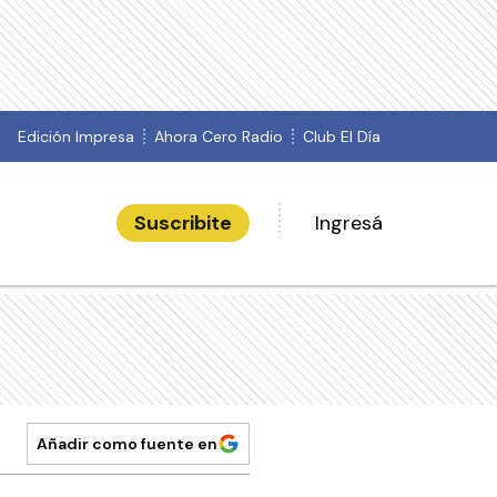
Edición Impresa
Ahora Cero Radio
Club El Día
Suscribite
Ingresá
Añadir como fuente en