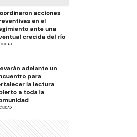
oordinaron acciones
reventivas en el
egimiento ante una
ventual crecida del río
CIUDAD
levarán adelante un
ncuentro para
ortalecer la lectura
bierto a toda la
omunidad
CIUDAD