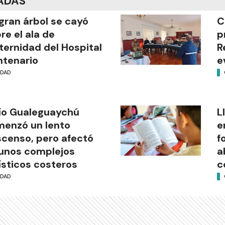
ADAS
gran árbol se cayó
C
re el ala de
p
ernidad del Hospital
R
tenario
e
UDAD
río Gualeguaychú
L
enzó un lento
e
censo, pero afectó
f
unos complejos
a
ísticos costeros
c
UDAD