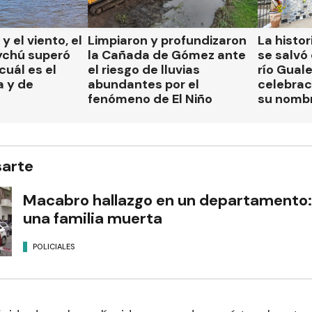
 y el viento, el
Limpiaron y profundizaron
La histor
ychú superó
la Cañada de Gómez ante
se salvó 
cuál es el
el riesgo de lluvias
río Gual
a y de
abundantes por el
celebrac
fenómeno de El Niño
su nomb
sarte
Macabro hallazgo en un departamento:
una familia muerta
POLICIALES