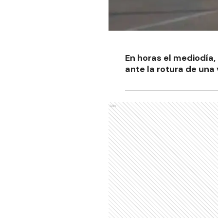
En horas el mediodía
ante la rotura de una 
Ads