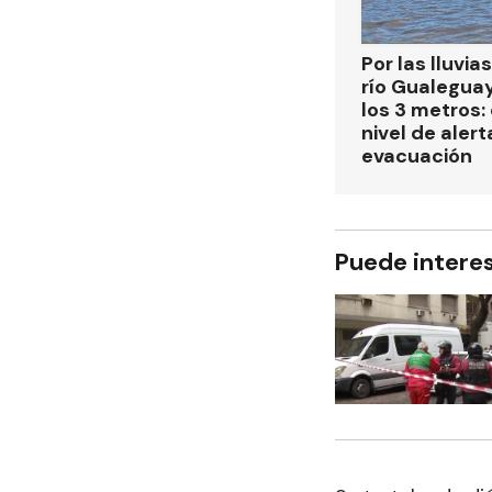
Por las lluvias
río Gualegua
los 3 metros: 
nivel de alert
evacuación
Puede intere