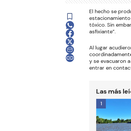
El hecho se produ
estacionamiento 
tóxico. Sin embar
asfixiante”.
Al lugar acudier
coordinadamente 
y se evacuaron a 
entrar en contact
Las más le
1