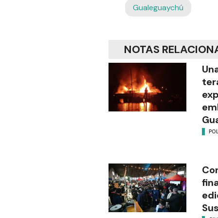
Gualeguaychú
NOTAS RELACION
Una
ter
exp
emb
Gu
POL
Con
fin
edi
Su