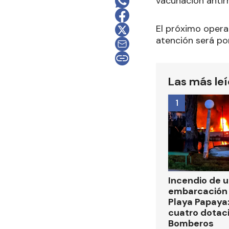
vacunación antirr
El próximo operat
atención será por
Las más le
1
Incendio de 
embarcación 
Playa Papaya:
cuatro dotac
Bomberos