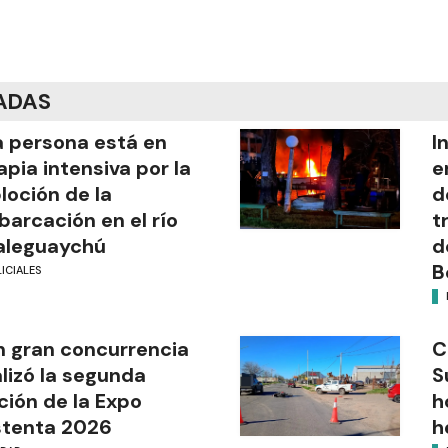
ADAS
 persona está en
I
apia intensiva por la
e
loción de la
d
arcación en el río
t
aleguaychú
d
B
ICIALES
 gran concurrencia
C
alizó la segunda
S
ción de la Expo
h
stenta 2026
h