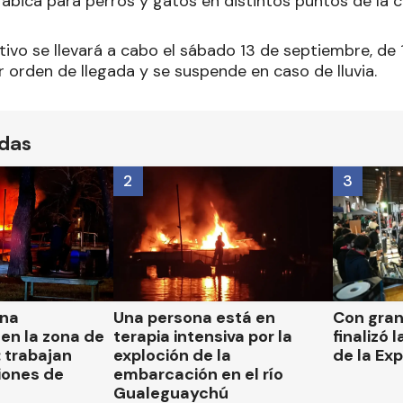
ábica para perros y gatos en distintos puntos de la c
ivo se llevará a cabo el sábado 13 de septiembre, de 1
 orden de llegada y se suspende en caso de lluvia.
ídas
2
3
una
Una persona está en
Con gran
en la zona de
terapia intensiva por la
finalizó 
 trabajan
exploción de la
de la Ex
iones de
embarcación en el río
Gualeguaychú