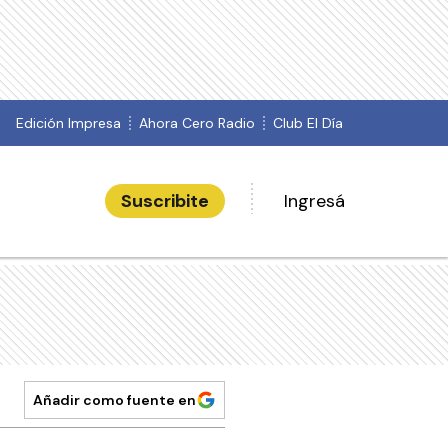
Edición Impresa
Ahora Cero Radio
Club El Día
Suscribite
Ingresá
Añadir como fuente en