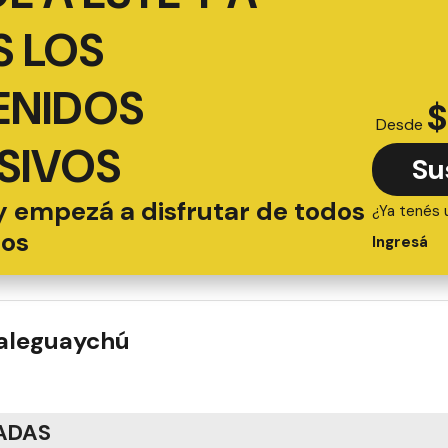
 LOS
ENIDOS
$
Desde
SIVOS
Su
y empezá a disfrutar de todos
¿Ya tenés 
ios
Ingresá
ualeguaychú
ADAS