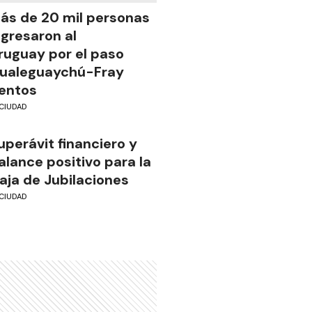
ás de 20 mil personas
ngresaron al
ruguay por el paso
ualeguaychú-Fray
entos
CIUDAD
uperávit financiero y
alance positivo para la
aja de Jubilaciones
CIUDAD