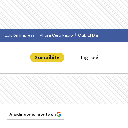
Edición Impresa
Ahora Cero Radio
Club El Día
Suscribite
Ingresá
Añadir como fuente en