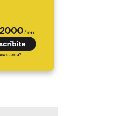
2000
/ mes
scribite
una cuenta?