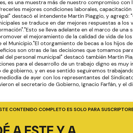
es, es una muestra más de nuestro compromiso con l
recerles mejores condiciones laborales, capacitación 
ipal" destacó el intendente Martín Piaggio, y agregó: 
icipales se traduce en dar mejores respuestas a los v
ormación"."Esto se lleva adelante en el marco de una 
promover el mejoramiento de la calidad de vida de los
 el Municipio."El otorgamiento de becas a los hijos d
ficios son otras de las decisiones que tomamos para 
al del personal municipal" destacó también Martín Pia
iones para el desarrollo de un trabajo digno es muy 
 de gobierno, y en ese sentido seguiremos trabajando"
mediodía de ayer con los representantes del Sindica
ieron el secretario de Gobierno, Ignacio Farfán, y el d
STE CONTENIDO COMPLETO ES SOLO PARA SUSCRIPTOR
É A ESTE Y A