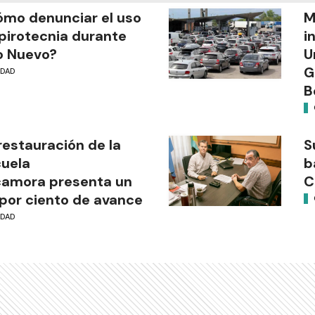
mo denunciar el uso
M
pirotecnia durante
i
o Nuevo?
U
G
UDAD
B
restauración de la
S
uela
b
camora presenta un
C
por ciento de avance
UDAD