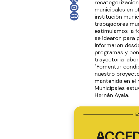
recategorizacion
municipales en of
institución munic
trabajadores mun
estimulamos la f
se idearon para 
informaron desde
programas y bene
trayectoria labor
"Fomentar condic
nuestro proyecto
mantenida en el 
Municipales estuv
Hernán Ayala.
E
ACCED