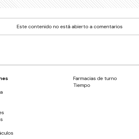
Este contenido no está abierto a comentarios
nes
Farmacias de turno
Tiempo
ia
es
es
áculos