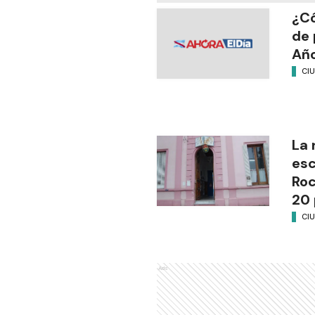
¿Có
de 
Añ
CI
La 
esc
Ro
20 
CI
Ads