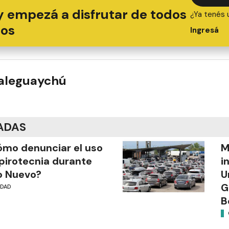
y empezá a disfrutar de todos
¿Ya tenés 
ios
Ingresá
ualeguaychú
ADAS
mo denunciar el uso
M
pirotecnia durante
i
o Nuevo?
U
G
UDAD
B