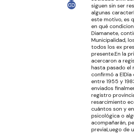
siguen sin ser re
algunas caracterí
este motivo, es 
en qué condicione
Diamanete, contin
Municipalidad, lo
todos los ex pres
presente.En la pr
acercaron a regi
hasta pasado el m
confirmó a ElDía
entre 1955 y 1983
enviados finalme
registro provinci
resarcimiento ec
cuántos son y en
psicológica o alg
acompañarán, per
previaLuego de u