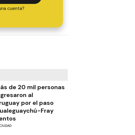
una cuenta?
ás de 20 mil personas
ngresaron al
ruguay por el paso
ualeguaychú-Fray
entos
CIUDAD