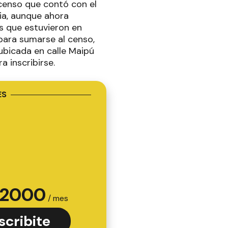
 censo que contó con el
cia, aunque ahora
s que estuvieron en
para sumarse al censo,
ubicada en calle Maipú
a inscribirse.
ES
2000
/ mes
scribite