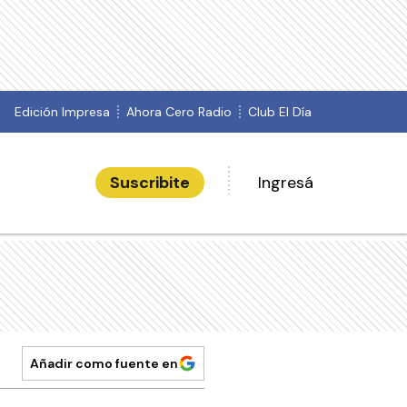
Edición Impresa
Ahora Cero Radio
Club El Día
Suscribite
Ingresá
Añadir como fuente en