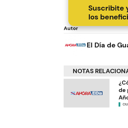
Suscribite 
los benefic
Autor
El Día de G
NOTAS RELACION
¿Có
de 
Añ
CI