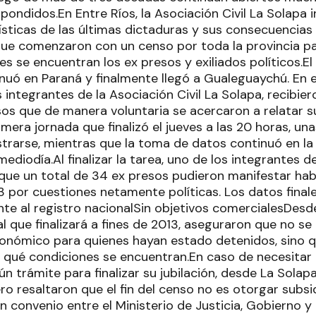
spondidos.En Entre Ríos, la Asociación Civil La Solapa
sticas de las últimas dictaduras y sus consecuencias 
que comenzaron con un censo por toda la provincia p
s se encuentran los ex presos y exiliados políticos.E
uó en Paraná y finalmente llegó a Gualeguaychú. En el
s integrantes de la Asociación Civil La Solapa, recibie
os que de manera voluntaria se acercaron a relatar su
imera jornada que finalizó el jueves a las 20 horas, u
strarse, mientras que la toma de datos continuó en la
ediodía.Al finalizar la tarea, uno de los integrantes de
 que un total de 34 ex presos pudieron manifestar ha
 por cuestiones netamente políticas. Los datos finales
nte al registro nacionalSin objetivos comercialesDesde
al que finalizará a fines de 2013, aseguraron que no s
onómico para quienes hayan estado detenidos, sino 
 qué condiciones se encuentran.En caso de necesitar 
ún trámite para finalizar su jubilación, desde La Solap
o resaltaron que el fin del censo no es otorgar subsi
n convenio entre el Ministerio de Justicia, Gobierno