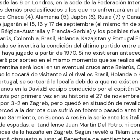
de las 6 en Londres, en la sede de la Federación Intern
s demás preclasificados a los que no enfrentará en el 
ica Checa (4), Alemania (5), Japón (6), Rusia (7) y Cana
jugarán el 15, 16 y 17 de septiembre (el mismo fin de
 Bélgica-Australia y Francia-Serbia) y los posibles riv
elarús, Colombia, Brasil, Holanda, Kazajstan y Portugal.
alía se invertirá la condición del último partido entr
haya jugado a partir de 1970. Si no existieran antece
cerá por sorteo en el mismo momento que se realiza e
entina será local en un eventual cruce ante Belarús, 
e le tocará de visitante si el rival es Brasil, Holanda o
Portugal, se sorteará la localía debido a que no existe
tanos en la Davis.El equipo conducido por el capitán D
vis por primera vez en su historia el 27 de noviembr
por 3-2 en Zagreb, pero quedó en situación de revalid
rced a la derrota que sufrió en febrero pasado ante It
ue Sarmiento, en Buenos Aires.En la serie ante los ita
e espadas, el tandilense Juan Martín Del Potro, ni con
ífices de la hazaña en Zagreb. Según reveló a Télam un
 está dispuesto a jugar el Repechaje de septiembre y 