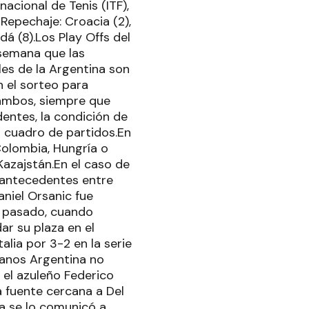
acional de Tenis (ITF),
Repechaje: Croacia (2),
dá (8).Los Play Offs del
 semana que las
ales de la Argentina son
En el sorteo para
e ambos, siempre que
dentes, la condición de
l cuadro de partidos.En
Colombia, Hungría o
 Kazajstán.En el caso de
n antecedentes entre
aniel Orsanic fue
e pasado, cuando
ar su plaza en el
alia por 3-2 en la serie
lianos Argentina no
 el azuleño Federico
a fuente cercana a Del
ya se lo comunicó a