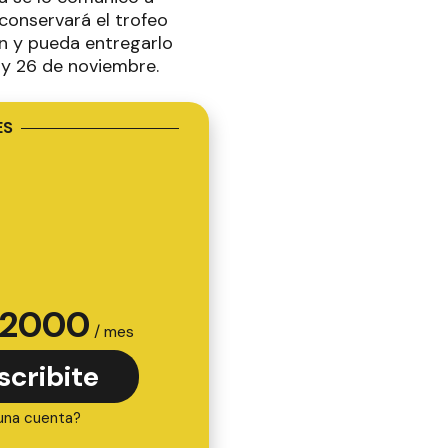
conservará el trofeo
ón y pueda entregarlo
5 y 26 de noviembre.
ES
2000
/ mes
scribite
una cuenta?