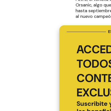
Orsanic, algo qu
hasta septiembre 
al nuevo campeón
E
ACCED
TODOS
CONT
EXCLU
Suscribite 