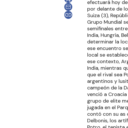
efectuará hoy des
por delante de lo
Suiza (3), Repúbl
Grupo Mundial se 
semifinales entre
India, Hungría, B
determinar la loc
ese encuentro se 
local se estable
ese contexto, Arg
India, mientras qu
que el rival sea 
argentinos y lusi
campeón de la Da
venció a Croacia 
grupo de elite me
jugada en el Parq
contó con su as d
Delbonis, los art
Potro, el tenista