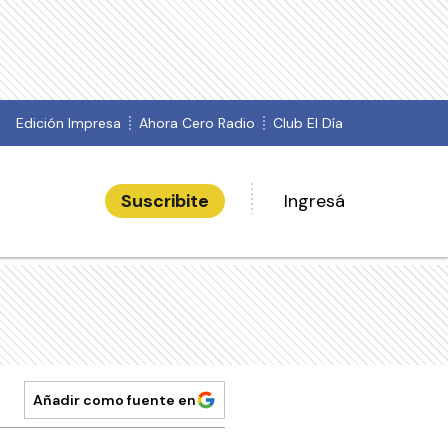
Edición Impresa
Ahora Cero Radio
Club El Día
Suscribite
Ingresá
Añadir como fuente en