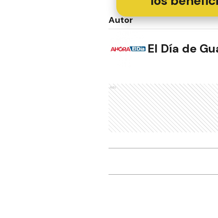
los benefic
Autor
El Día de G
Ads