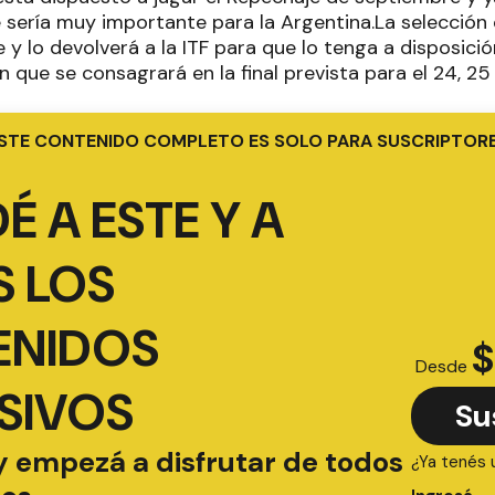
e sería muy importante para la Argentina.La selección 
y lo devolverá a la ITF para que lo tenga a disposici
 que se consagrará en la final prevista para el 24, 2
STE CONTENIDO COMPLETO ES SOLO PARA SUSCRIPTOR
É A ESTE Y A
 LOS
ENIDOS
$
Desde
SIVOS
Su
y empezá a disfrutar de todos
¿Ya tenés 