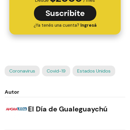
Desde
/ mes
Suscribite
¿Ya tenés una cuenta?
Ingresá
Coronavirus
Covid-19
Estados Unidos
Autor
El Día de Gualeguaychú