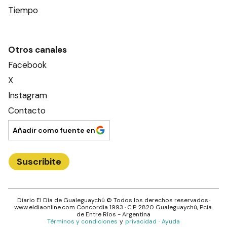
Tiempo
Otros canales
Facebook
X
Instagram
Contacto
Añadir como fuente en
Suscribite
Diario El Día de Gualeguaychú
© Todos los derechos reservados.·
www.
eldiaonline.com
Concordia 1993
· C.P.
2820
Gualeguaychú
, Pcia.
de
Entre Ríos
- Argentina
Términos y condiciones
y
privacidad
·
Ayuda