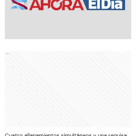
Ads
Cuatro allanamientos simultáneos y una requisa