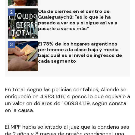
Ola de cierres en el centro de
2
Gualeguaychú: "es lo que le ha
pasado a varios y si sigue así va a
pasarle a varios más"
El 78% de los hogares argentinos
3
pertenece a la clase baja y media
baja: cuál es el nivel de ingresos de
cada segmento
En total, según las pericias contables, Allende se
enriqueció en 4.983.146,14 pesos lo que equivale a
un valor en dólares de 1.069.841,19, según consta
en la causa.
El MPF había solicitado al juez que la condena sea
de 2 años y 8 meses de prisión condicional, una