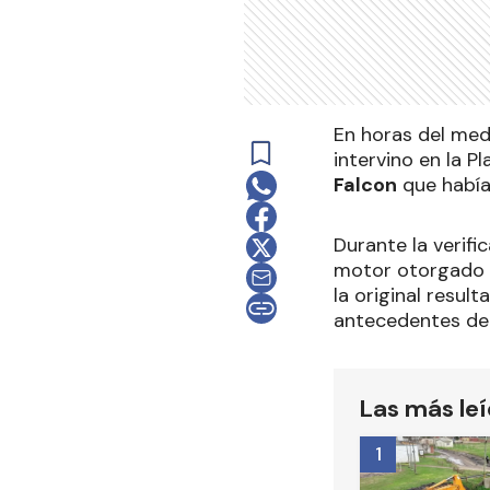
En horas del medi
intervino en la 
Falcon
que había
Durante la verifi
motor otorgado p
la original resul
antecedentes de 
Las más le
1