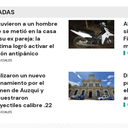
ADAS
uvieron a un hombre
A
 se metió en la casa
s
su ex pareja: la
F
tima logró activar el
m
ón antipánico
ICIALES
lizaron un nuevo
D
anamiento por el
p
men de Auzqui y
e
uestraron
a
yectiles calibre .22
ICIALES