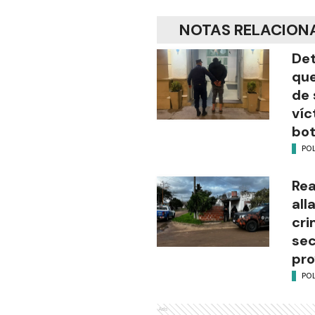
NOTAS RELACION
Det
que
de 
víc
bot
POL
Rea
all
cri
sec
pro
POL
Ads