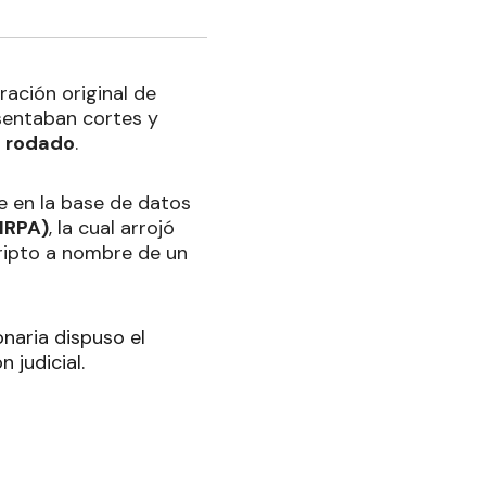
ación original de
esentaban cortes y
l rodado
.
te en la base de datos
NRPA)
, la cual arrojó
cripto a nombre de un
ionaria dispuso el
 judicial.