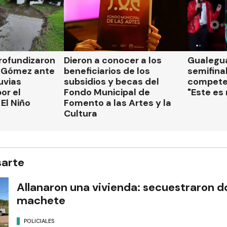
rofundizaron
Dieron a conocer a los
Gualegua
 Gómez ante
beneficiarios de los
semifinal
luvias
subsidios y becas del
compete
or el
Fondo Municipal de
"Este es
El Niño
Fomento a las Artes y la
Cultura
sarte
Allanaron una vivienda: secuestraron d
machete
POLICIALES