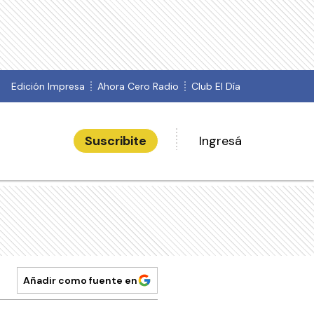
Edición Impresa
Ahora Cero Radio
Club El Día
Suscribite
Ingresá
Añadir como fuente en