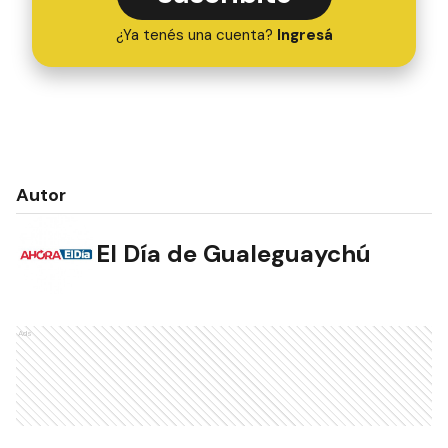
¿Ya tenés una cuenta?
Ingresá
Autor
El Día de Gualeguaychú
Ads