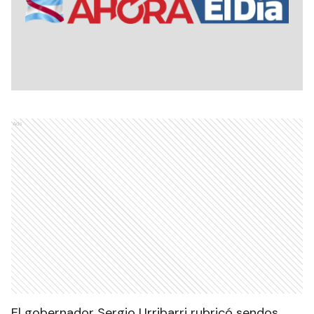
Ads
El gobernador Sergio Urribarri rubricó sendos