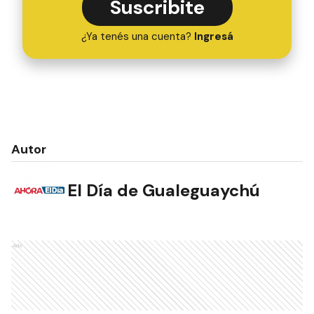
Suscribite
¿Ya tenés una cuenta?
Ingresá
Autor
El Día de Gualeguaychú
Ads