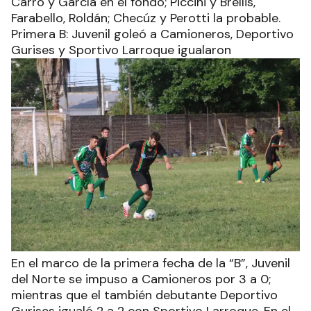
Carro y García en el fondo; Piccini y Brellis,
Farabello, Roldán; Checúz y Perotti la probable.
Primera B: Juvenil goleó a Camioneros, Deportivo
Gurises y Sportivo Larroque igualaron
En el marco de la primera fecha de la “B”, Juvenil
del Norte se impuso a Camioneros por 3 a 0;
mientras que el también debutante Deportivo
Gurises igualó 2 a 2 con Sportivo Larroque. En el