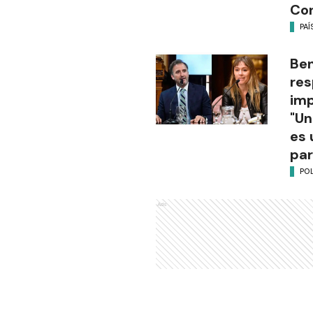
Co
PAÍ
Be
res
imp
"Un
es 
par
POL
Ads