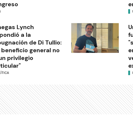
ngreso
e
S
negas Lynch
U
pondió a la
f
ugnación de Di Tullio:
"
 beneficio general no
e
un privilegio
v
ticular"
e
ÍTICA