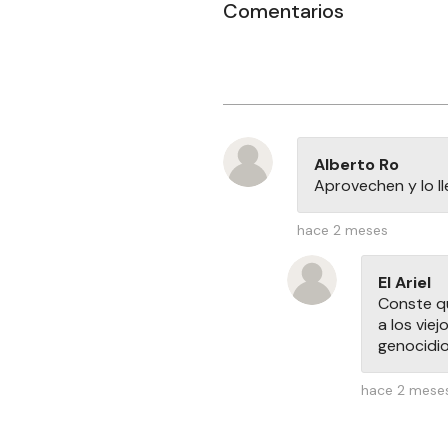
Comentarios
Alberto Ro
Aprovechen y lo l
hace 2 meses
El Ariel
Conste q
a los viej
genocidio
hace 2 mese