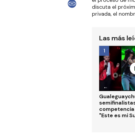
el proceso de mo
discuta el próxi
privada, el nomb
Las más le
1
Gualeguaychú
semifinalistas
competencia
"Este es mi S