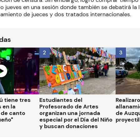
ción de censura. Sin embargo, logró comprar tiempo 
mo jueves en una sesión donde también se debatirá la 
ramiento de jueces y dos tratados internacionales.
ídas
2
3
 tiene tres
Estudiantes del
Realizar
 en la
Profesorado de Artes
allanami
 de canto
organizan una jornada
de Auzqu
ueño"
especial por el Día del Niño
proyectil
y buscan donaciones