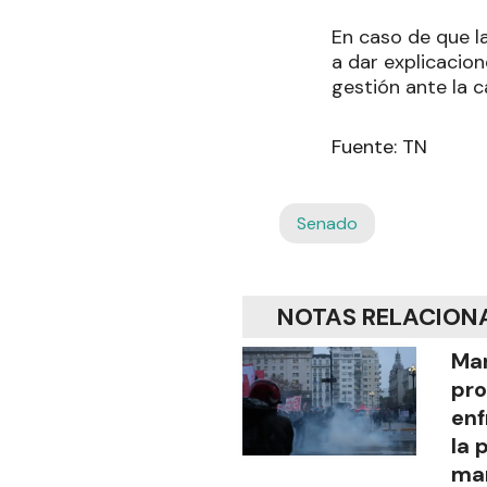
En caso de que la
a dar explicacion
gestión ante la c
Fuente: TN
Senado
NOTAS RELACION
Mar
pro
enf
la 
man