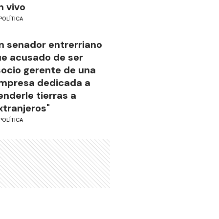
n vivo
POLÍTICA
n senador entrerriano
ue acusado de ser
socio gerente de una
mpresa dedicada a
enderle tierras a
xtranjeros"
POLÍTICA