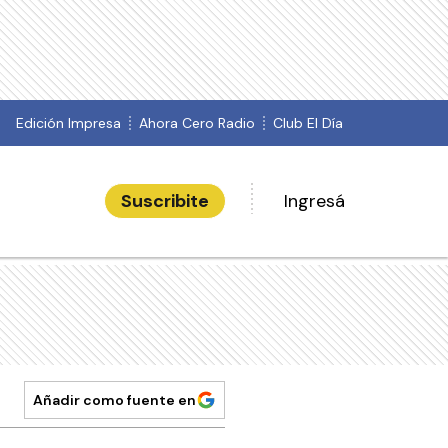
Edición Impresa
Ahora Cero Radio
Club El Día
Suscribite
Ingresá
Añadir como fuente en