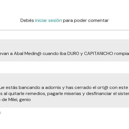
Debés
iniciar sesión
para poder comentar
levan a Abal Medin@ cuando iba DUR0 y CAPITANICHO rompia 
ue estás bancando a adornis y has cerrado el ort@ con est
os al quitarle remedios, pagarle miserias y desfinanciar el sist
 de Milei, genio
s