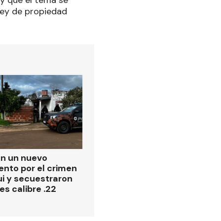
y que el tema se
ley de propiedad
on un nuevo
ento por el crimen
i y secuestraron
es calibre .22