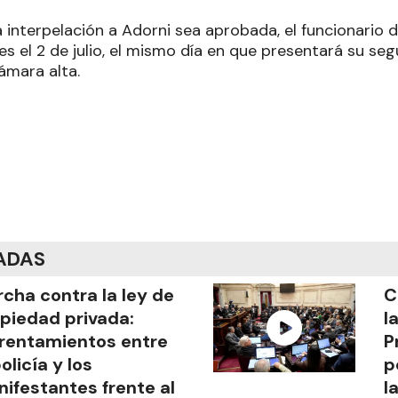
 interpelación a Adorni sea aprobada, el funcionario d
es el 2 de julio, el mismo día en que presentará su s
ámara alta.
ADAS
cha contra la ley de
C
piedad privada:
l
rentamientos entre
P
policía y los
p
ifestantes frente al
l