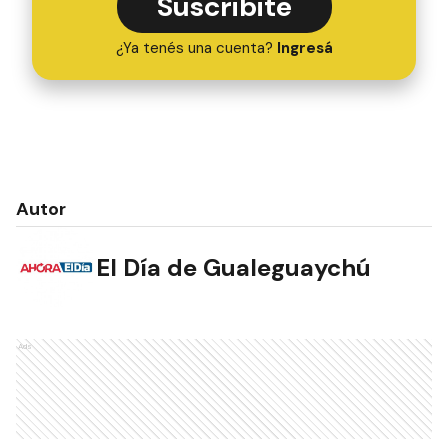
Suscribite
¿Ya tenés una cuenta?
Ingresá
Autor
El Día de Gualeguaychú
Ads