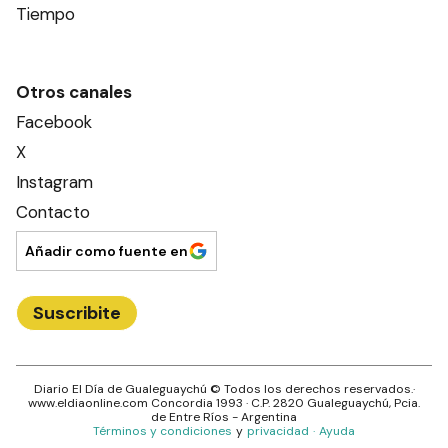
Tiempo
Otros canales
Facebook
X
Instagram
Contacto
Añadir como fuente en
Suscribite
Diario El Día de Gualeguaychú
© Todos los derechos reservados.·
www.
eldiaonline.com
Concordia 1993
· C.P.
2820
Gualeguaychú
, Pcia.
de
Entre Ríos
- Argentina
Términos y condiciones
y
privacidad
·
Ayuda