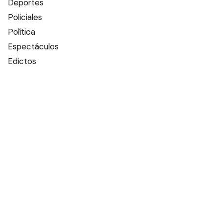
Deportes
Policiales
Política
Espectáculos
Edictos
Farmacias de turno
Tiempo
Otros canales
Facebook
X
Instagram
Contacto