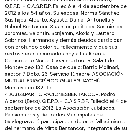
Q.E.P.D. - C.A.S.R.B.P. Falleció el 4 de septiembre de
2012 a los 54 años. Su esposa: Norma Sánchez.
Sus hijos: Alberto, Agusto, Daniel, Antonella y
Nahuel Bentancor. Sus hijos políticos. Sus nietos:
Jeremías, Valentín, Benjamín, Alexis y Lautaro.
Sobrinos. Hermanos y demás deudos participan
con profundo dolor su fallecimiento y que sus
restos serán inhumados hoy a las 10 en el
Cementerio Norte. Casa mortuoria: Sala 1 de
Montevideo 132. Casa de duelo: Barrio Molinari,
sector 7 Dpto. 26. Servicio fúnebre: ASOCIACIÓN
MUTUAL FRIGORÍFICO GUALEGUAYCHÚ.
Montevideo 132. Tel.
426363.PARTICIPACIONESBENTANCOR, Pedro
Alberto (Beto). Q.E.P.D. - C.A.S.R.B.P. Falleció el 4 de
septiembre de 2012. La Asociación Jubilados,
Pensionados y Retirados Municipales de
Gualeguaychú participa con dolor el fallecimiento
del hermano de Mirta Bentancor, integrante de su