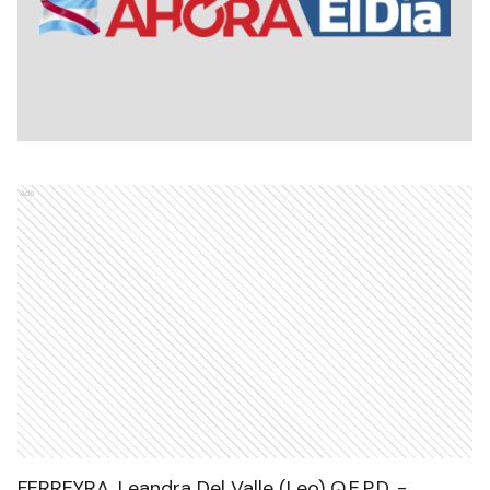
Ads
FERREYRA, Leandra Del Valle (Leo) Q.E.P.D. -