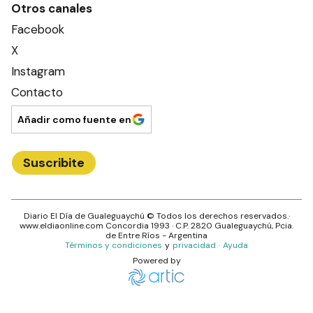
Otros canales
Facebook
X
Instagram
Contacto
Añadir como fuente en
Suscribite
Diario El Día de Gualeguaychú
© Todos los derechos reservados.·
www.
eldiaonline.com
Concordia 1993
· C.P.
2820
Gualeguaychú
, Pcia.
de
Entre Ríos
- Argentina
Términos y condiciones
y
privacidad
·
Ayuda
Powered by