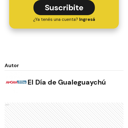
Suscribite
¿Ya tenés una cuenta?
Ingresá
Autor
El Día de Gualeguaychú
Ads