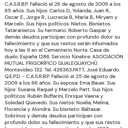
C.A.S.R.B.P. Falleció el 26 de agosto de 2009 a los
85 años. Sus hijos: Carlos D., Yolanda, Juan R.,
Oscar E., Jorge R., Lucrecia B., María B., Miryam y
Marcelo. Sus hijos políticos. Nietos. Bisnietos.
Tataranietos. Su hermano: Roberto Gaspar y
demás deudos participan con profundo dolor su
fallecimiento y que sus restos serán inhumados
hoy a las 9 en el Cementerio Norte. Casa de
duelo: España 1286. Servicio fúnebre: ASOCIACIÓN
MUTUAL FRIGORÍFICO GUALEGUAYCHÚ.
Montevideo 132. Tel. 426363.PATT, José Eduardo.
Q.E.P.D. - C.A.S.R.B.P. Falleció el 25 de agosto de
2009 a los 66 años. Su esposa: Ema Bauer. Sus
hijos: Susana, Raquel y Marcelo Patt. Sus hijos
políticos: Rubén Buffarini, Enrique Vaena y
Soledad Quevedo. Sus nietos: Noelia, Melina,
Florencia y Alondra. Su bisnieto: Baltasar.
Sobrinos y demás deudos participan con
profundo dolor su fallecimiento y que sus restos