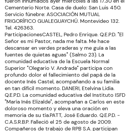
fueron inhumados ayer miércoles a las 17.30 en el
Cementerio Norte. Casa de duelo: San Luis 450.
Servicio fúnebre: ASOCIACIÓN MUTUAL
FRIGORÍFICO GUALEGUAYCHÚ. Montevideo 132.
Tel. 426363.
ParticipacionesCASTEL, Pedro Enrique. Q.E.P.D. "El
Señor es mi Pastor, nada me falta. Me hace
descansar en verdes praderas y me guía a las
fuentes de quietas aguas" (Salmo 23). La
comunidad educativa de la Escuela Normal
Superior "Olegario V. Andrade" participa con
profundo dolor el fallecimiento del papá de la
docente Inés Castel, acompañando a su familia
en tan difícil momento. DANERI, Etelvina Lidia.
Q.E.P.D. La comunidad educativa del Instituto ISFD
"María Inés Elizalde", acompañan a Carlos en este
doloroso momento y eleva una oración en
memoria de su tía.PATT, José Eduardo. Q.E.P.D. -
C.A.S.R.B.P. Falleció el 25 de agosto de 2009.
Compañeros de trabajo de RPB S.A. participan