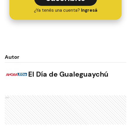
¿Ya tenés una cuenta?
Ingresá
Autor
El Día de Gualeguaychú
Ads