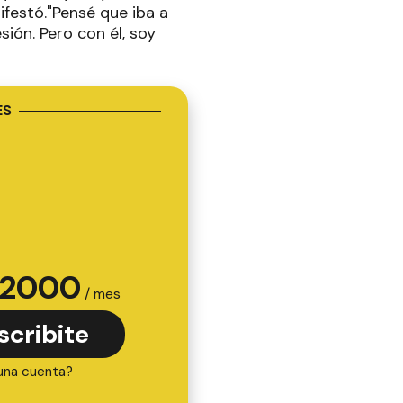
ifestó."Pensé que iba a
ión. Pero con él, soy
ES
2000
/ mes
scribite
una cuenta?