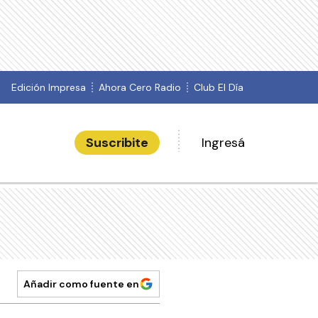
Edición Impresa
Ahora Cero Radio
Club El Día
Suscribite
Ingresá
Añadir como fuente en