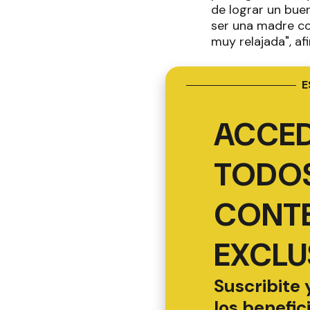
de lograr un bue
ser una madre con
muy relajada", af
E
ACCED
TODOS
CONT
EXCLU
Suscribite 
los benefic