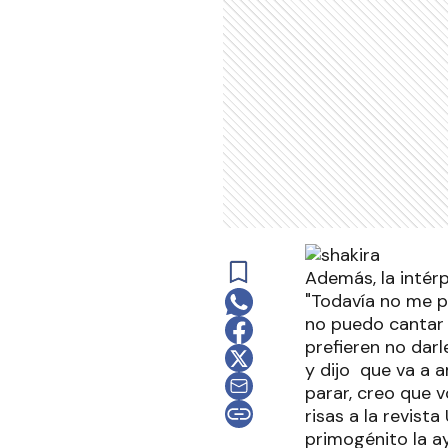
Además, la intér
"Todavía no me p
no puedo cantar 
prefieren no darl
y dijo que va a 
parar, creo que v
risas a la revist
primogénito la a