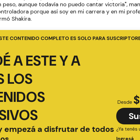
n peso, aunque todavía no puedo cantar victoria", man
troladora porque así soy en mi carrera y en mi profes
irmó Shakira.
STE CONTENIDO COMPLETO ES SOLO PARA SUSCRIPTOR
É A ESTE Y A
 LOS
ENIDOS
$
Desde
SIVOS
Su
y empezá a disfrutar de todos
¿Ya tenés 
ios
Ingresá