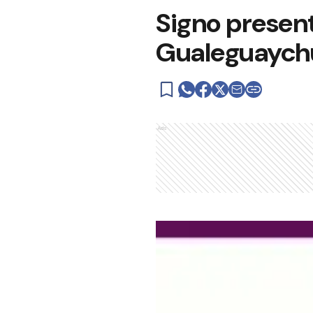
Signo presenta
Gualeguaych
Ads