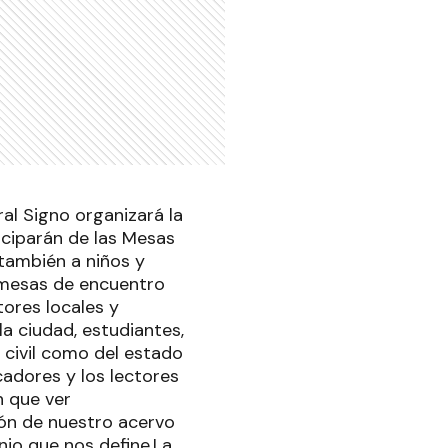
ral Signo organizará la
iciparán de las Mesas
 también a niños y
y mesas de encuentro
tores locales y
la ciudad, estudiantes,
 civil como del estado
icadores y los lectores
n que ver
ión de nuestro acervo
onio que nos define.La