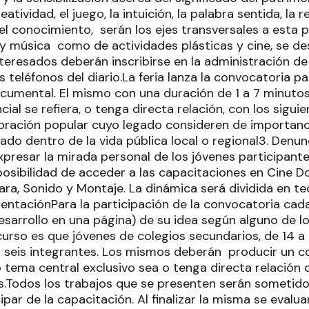
eatividad, el juego, la intuición, la palabra sentida, la re
y el conocimiento, serán los ejes transversales a esta 
 y música como de actividades plásticas y cine, se des
nteresados deberán inscribirse en la administración de 
 teléfonos del diario.La feria lanza la convocatoria pa
umental. El mismo con una duración de 1 a 7 minuto
ial se refiera, o tenga directa relación, con los siguie
ebración popular cuyo legado consideren de importanci
ado dentro de la vida pública local o regional3. Denun
xpresar la mirada personal de los jóvenes participant
posibilidad de acceder a las capacitaciones en Cine D
ra, Sonido y Montaje. La dinámica será dividida en te
entaciónPara la participación de la convocatoria cad
sarrollo en una página) de su idea según alguno de lo
curso es que jóvenes de colegios secundarios, de 14 a 
 seis integrantes. Los mismos deberán producir un 
tema central exclusivo sea o tenga directa relación 
.Todos los trabajos que se presenten serán sometido
ipar de la capacitación. Al finalizar la misma se eval