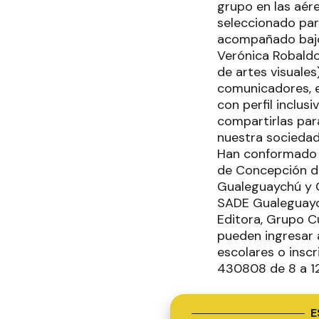
grupo en las aére
seleccionado para
acompañado bajo 
Verónica Robaldo
de artes visuale
comunicadores, e
con perfil inclus
compartirlas par
nuestra sociedad
Han conformado s
de Concepción de
Gualeguaychú y G
SADE Gualeguaychú
Editora, Grupo Cu
pueden ingresar 
escolares o inscr
430808 de 8 a 12
E