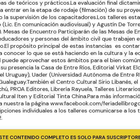
as de teóricos y prácticos.La evaluación final dictami
 entrar en la etapa de rodaje (filmación) de su proye
la supervisión de los capacitadores.Los talleres est
 (Lic. En comunicación audiovisual) y Agustín De Torre
s). Mesas de Encuentro Participarán de las Mesas de E
ducadores y personas del ámbito civil que trabajen e
ivo.El propósito principal de estas instancias es conta
a conocer lo que se está haciendo en la cultura y la 
 puede aprovechar estos ámbitos para el bien común.
u presencia la Casa de Entre Ríos, Editorial Virkat E
l Uruguay), Uader (Universidad Autónoma de Entre Río
ualeguay.También el Centro Cultural Sirio Libanés, el
, PROA Editores, Librería Rayuela, Talleres Literario
ltural Iten y Editorial Tinta China.Para más informaci
a nuestra la página www.facebook.com/feriadellibrogch
ipciones individuales a los talleres comunicarse a los
.
STE CONTENIDO COMPLETO ES SOLO PARA SUSCRIPTOR