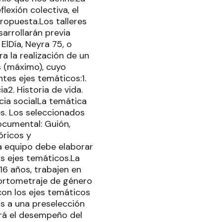
flexión colectiva, el
propuesta.Los talleres
arrollarán previa
ElDía, Neyra 75, o
ra la realización de un
s (máximo), cuyo
ntes ejes temáticos:1.
a2. Historia de vida.
cia socialLa temática
es. Los seleccionados
ocumental: Guión,
óricos y
a equipo debe elaborar
s ejes temáticos.La
16 años, trabajen en
cortometraje de género
con los ejes temáticos
s a una preselección
uará el desempeño del