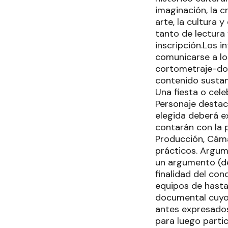
imaginación, la cr
arte, la cultura 
tanto de lectura
inscripción.Los i
comunicarse a los
cortometraje-doc
contenido sustanc
Una fiesta o cel
Personaje destac
elegida deberá e
contarán con la 
Producción, Cáma
prácticos. Argum
un argumento (de
finalidad del con
equipos de hasta
documental cuyo 
antes expresados
para luego partic