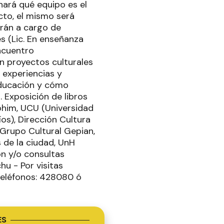
nará qué equipo es el
cto, el mismo será
arán a cargo de
s (Lic. En enseñanza
ncuentro
n proyectos culturales
r experiencias y
educación y cómo
 Exposición de libros
lohim, UCU (Universidad
s), Dirección Cultura
 Grupo Cultural Gepian,
s de la ciudad, UnH
ón y/o consultas
u - Por visitas
 teléfonos: 428080 ó
ES