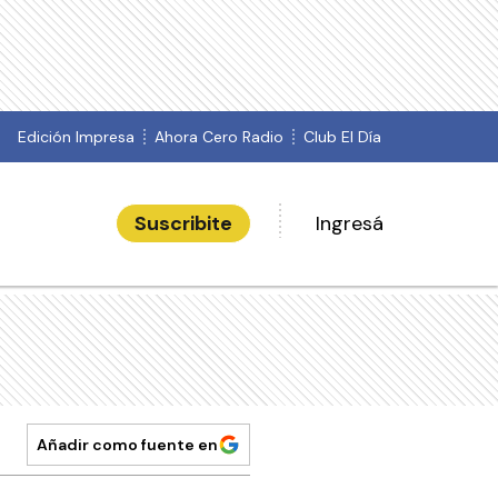
Edición Impresa
Ahora Cero Radio
Club El Día
Suscribite
Ingresá
Añadir como fuente en