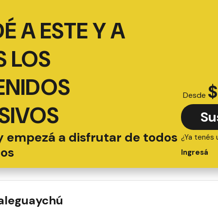
É A ESTE Y A
 LOS
ENIDOS
$
Desde
SIVOS
Su
y empezá a disfrutar de todos
¿Ya tenés 
ios
Ingresá
ualeguaychú