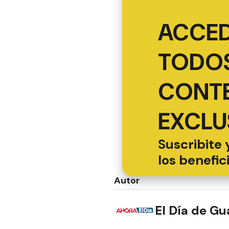
ACCED
TODOS
CONT
EXCLU
Suscribite 
los benefic
Autor
El Día de G