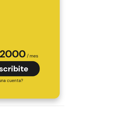
2000
/ mes
scribite
una cuenta?