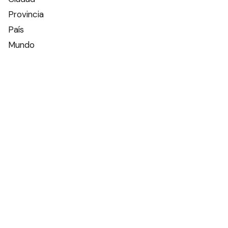
Provincia
País
Mundo
Deportes
Policiales
Política
Espectáculos
Edictos
Farmacias de turno
Tiempo
Otros canales