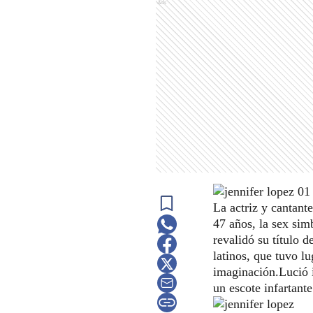
Ads
La actriz y cantante
47 años, la sex sim
revalidó su título 
latinos, que tuvo l
imaginación.Lució 
un escote infartant