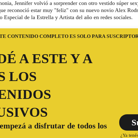
onia, Jennifer volvió a sorprender con otro vestido súper sexy
que reconoció estar muy "feliz" con su nuevo novio Alex Rodr
io Especial de la Estrella y Artista del año en redes sociales.
TE CONTENIDO COMPLETO ES SOLO PARA SUSCRIPTO
É A ESTE Y A
S LOS
ENIDOS
USIVOS
S
 empezá a disfrutar de todos los
¿Ya tené