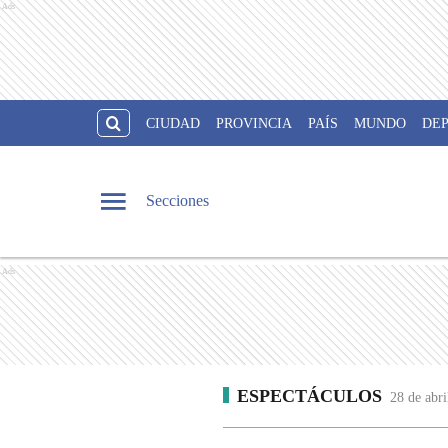
Ads
CIUDAD
PROVINCIA
PAÍS
MUNDO
DE
Secciones
Ads
ESPECTÁCULOS
28 de abri