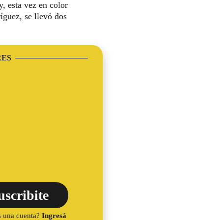
, esta vez en color
íguez, se llevó dos
RES
uscribite
s una cuenta?
Ingresá