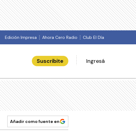
Edición Impresa
Ahora Cero Radio
Club El Día
Suscribite
Ingresá
Añadir como fuente en