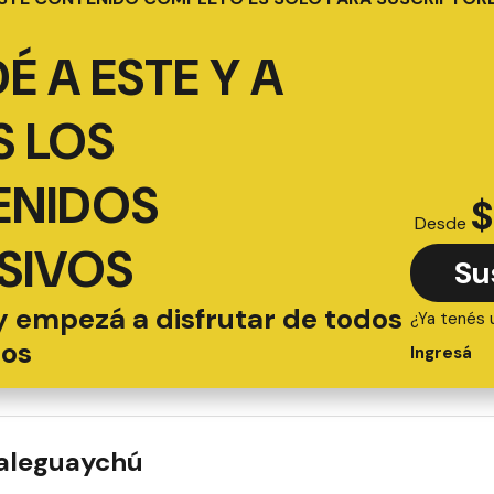
É A ESTE Y A
 LOS
ENIDOS
$
Desde
SIVOS
Su
y empezá a disfrutar de todos
¿Ya tenés 
ios
Ingresá
ualeguaychú