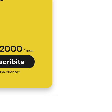
2000
/ mes
scribite
una cuenta?