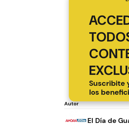
ACCED
TODOS
CONT
EXCLU
Suscribite 
los benefic
Autor
El Día de G