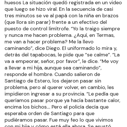
huesos La situación quedó registrada en un video
que luego se hizo viral. En la secuencia de casi
tres minutos se ve al papá con la niña en brazos
(que llora sin parar) frente a un efectivo del
puesto de control limítrofe. “Yo la traigo siempre
y nunca me hacen problema. ¿Aquí, en Termas,
me van a hacer problema? Me la llevo
caminando”, dice Diego. El uniformado lo mira y,
detrás del tapabocas, le pide que “se calme”. “La
va a empeorar, señor, por favor”, le dice. “Me voy
a llevar a mi hija, aunque sea caminando”,
responde el hombre. Cuando salieron de
Santiago de Estero, los dejaron pasar sin
problema, pero al querer volver, en cambio, les
impidieron ingresar a su provincia. “Le pedía que
queríamos pasar porque ya hacía bastante calor,
encima los bichos.... Pero el policía decía que
esperaba orden de Santiago para que
pudiéramos pasar. Fue muy feo lo que vivimos
con mi hija y cómo está ella ahora. Se asustó