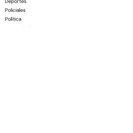
Deportes
Policiales
Política
Espectáculos
Edictos
Farmacias de turno
Tiempo
Otros canales
Facebook
X
Instagram
Contacto