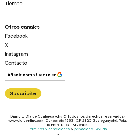
Tiempo
Otros canales
Facebook
X
Instagram
Contacto
Añadir como fuente en
Suscribite
Diario El Día de Gualeguaychú
© Todos los derechos reservados.·
www.
eldiaonline.com
Concordia 1993
· C.P.
2820
Gualeguaychú
, Pcia.
de
Entre Ríos
- Argentina
Términos y condiciones
y
privacidad
·
Ayuda