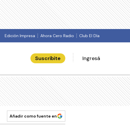
Edición Impresa
Ahora Cero Radio
Club El Día
Suscribite
Ingresá
Añadir como fuente en