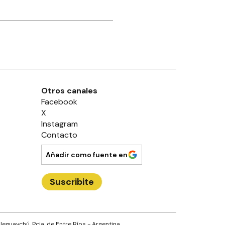
Otros canales
Facebook
X
Instagram
Contacto
Añadir como fuente en
Suscribite
leguaychú
, Pcia. de
Entre Ríos
- Argentina