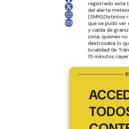
registrado esta 
del alerta meteo
(SMN).Distintos 
que se pudo ver e
y caída de grani
zona, quienes no
destrozaba lo qu
localidad de Trán
15 minutos cayer
E
ACCED
TODOS
CONT