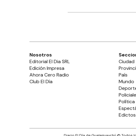
Nosotros
Seccio
Editorial El Dia SRL
Ciudad
Edición Impresa
Provinc
Ahora Cero Radio
País
Club El Día
Mundo
Deport
Policial
Política
Espect
Edictos
Diario El Día de Gualeguaychú
© Todos lo