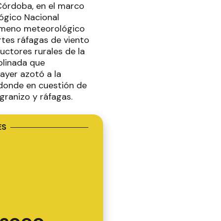
Córdoba, en el marco
lógico Nacional
enómeno meteorológico
rtes ráfagas de viento
ctores rurales de la
olinada que
ayer azotó a la
, donde en cuestión de
ranizo y ráfagas.
ES