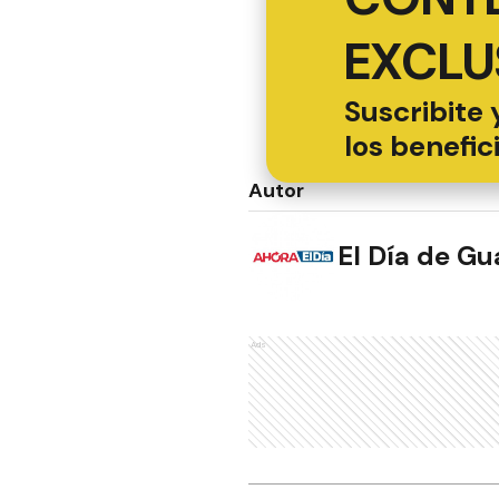
EXCLU
Suscribite 
los benefic
Autor
El Día de G
Ads