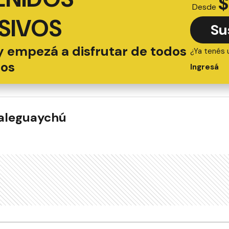
$
Desde
SIVOS
Su
y empezá a disfrutar de todos
¿Ya tenés 
ios
Ingresá
ualeguaychú