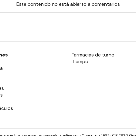
Este contenido no está abierto a comentarios
nes
Farmacias de turno
Tiempo
ia
es
es
áculos
s derechos reservados.· www.
eldiaonline.com
Concordia 1993
· C.P.
2820
Gua